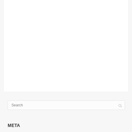
Wachtwoord
Aangemeld blijven
Wachtwoord vergeten?
META